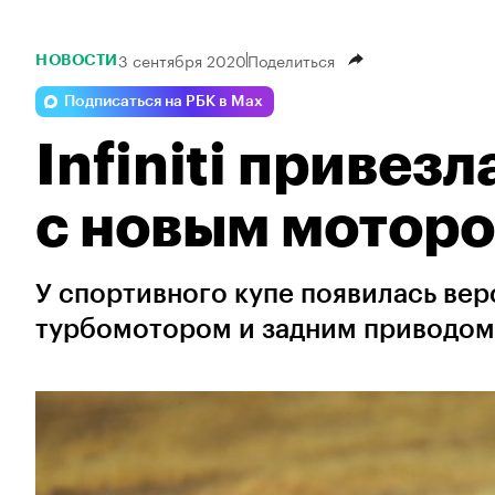
3 сентября 2020
Поделиться
НОВОСТИ
Подписаться на РБК в Max
Infiniti привез
с новым мотор
У спортивного купе появилась вер
турбомотором и задним приводом