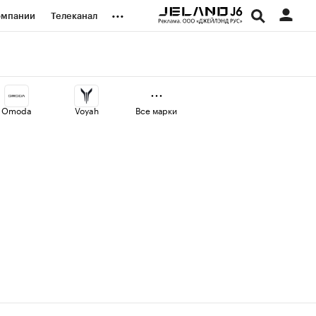
...
омпании
Телеканал
изионеры
дования
Omoda
Voyah
Все марки
наличной валюты