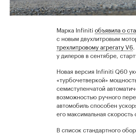
Марка Infiniti
объявила о ст
с новым двухлитровым мото
трехлитровому агрегату V6
.
у дилеров в сентябре, стар
Новая версия Infiniti Q60 
«турбочетверкой» мощность
семиступенчатой автоматич
возможностью ручного пере
автомобиль способен ускорят
его максимальная скорость с
В список стандартного обор