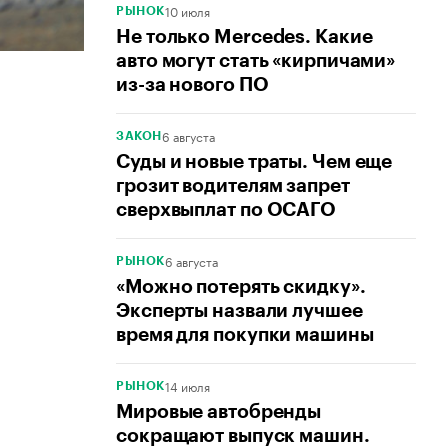
10 июля
РЫНОК
Не только Mercedes. Какие
авто могут стать «кирпичами»
из-за нового ПО
6 августа
ЗАКОН
Суды и новые траты. Чем еще
грозит водителям запрет
сверхвыплат по ОСАГО
6 августа
РЫНОК
«Можно потерять скидку».
Эксперты назвали лучшее
время для покупки машины
14 июля
РЫНОК
Мировые автобренды
сокращают выпуск машин.