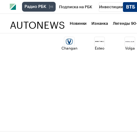
Подписка на РБК
Инвестиции
AUTONEWS
РБК Вино
Спорт
Школа управлени
Новинки
Изнанка
Легенды 90
Национальные проекты
Город
Ст
Changan
Esteo
Volga
Кредитные рейтинги
Франшизы
Проверка контрагентов
Политика