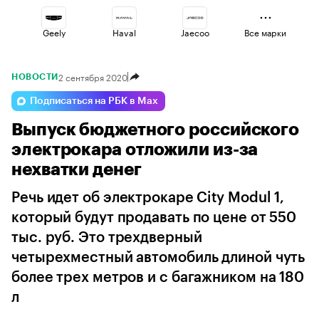
Geely
Haval
Jaecoo
Все марки
2 сентября 2020
НОВОСТИ
Voyah
Changan
Omoda
Подписаться на РБК в Max
Выпуск бюджетного российского
Volga
Lada
Esteo
электрокара отложили из-за
нехватки денег
Речь идет об электрокаре City Modul 1,
который будут продавать по цене от 550
тыс. руб. Это трехдверный
четырехместный автомобиль длиной чуть
более трех метров и с багажником на 180
л