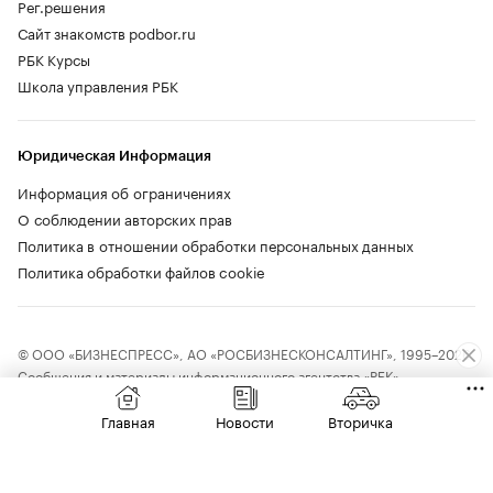
Рег.решения
Сайт знакомств podbor.ru
РБК Курсы
Школа управления РБК
Юридическая Информация
Информация об ограничениях
О соблюдении авторских прав
Политика в отношении обработки персональных данных
Политика обработки файлов cookie
© ООО «БИЗНЕСПРЕСС», АО «РОСБИЗНЕСКОНСАЛТИНГ», 1995–2026.
Сообщения и материалы информационного агентства «РБК»
(свидетельство о регистрации средства массовой информации выдано
Федеральной службой по надзору в сфере связи, информационных
Главная
Новости
Вторичка
технологий и массовых коммуникаций (Роскомнадзор) 09.12.2015
за номером ИА №ФС77-63848) и сетевого издания «РБК»
(свидетельство о регистрации средства массовой информации выдано