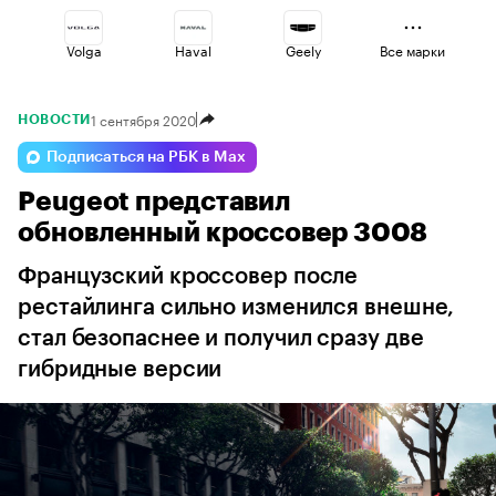
Volga
Haval
Geely
Все марки
1 сентября 2020
НОВОСТИ
Voyah
Jaecoo
Changan
Подписаться на РБК в Max
Peugeot представил
Esteo
Lada
Omoda
обновленный кроссовер 3008
Французский кроссовер после
рестайлинга сильно изменился внешне,
стал безопаснее и получил сразу две
гибридные версии