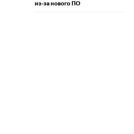
из-за нового ПО
Зеленый шум: рецепты блюд из кабачка