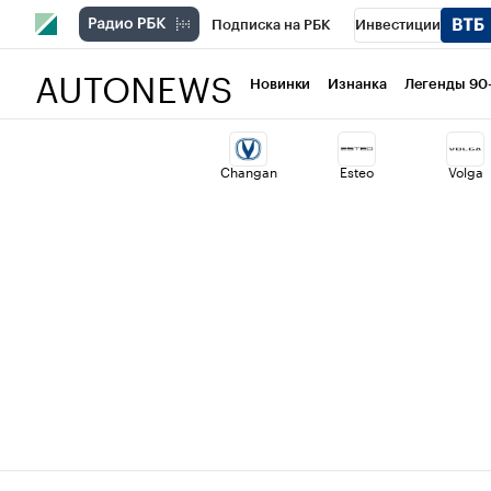
Подписка на РБК
Инвестиции
AUTONEWS
РБК Вино
Спорт
Школа управлени
Новинки
Изнанка
Легенды 90
Национальные проекты
Город
Ст
Changan
Esteo
Volga
Кредитные рейтинги
Франшизы
Проверка контрагентов
Политика