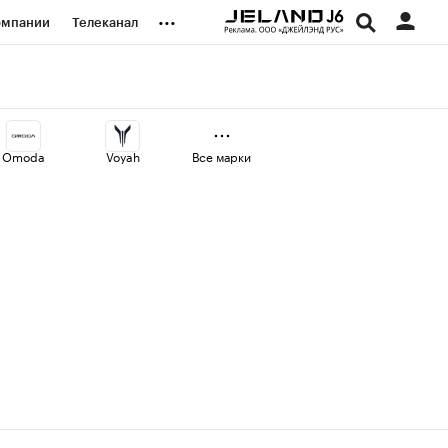
...
омпании
Телеканал
изионеры
дования
Omoda
Voyah
Все марки
наличной валюты