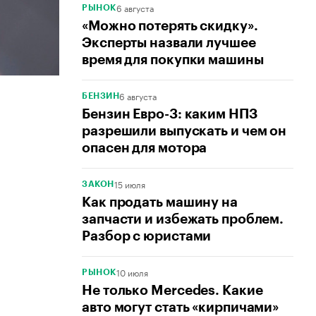
6 августа
РЫНОК
«Можно потерять скидку».
Эксперты назвали лучшее
время для покупки машины
6 августа
БЕНЗИН
Бензин Евро-3: каким НПЗ
разрешили выпускать и чем он
опасен для мотора
15 июля
ЗАКОН
Как продать машину на
запчасти и избежать проблем.
Разбор с юристами
10 июля
РЫНОК
Не только Mercedes. Какие
авто могут стать «кирпичами»