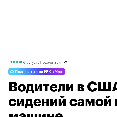
6 августа
Поделиться
РЫНОК
Подписаться на РБК в Max
Водители в США
сидений самой 
машине