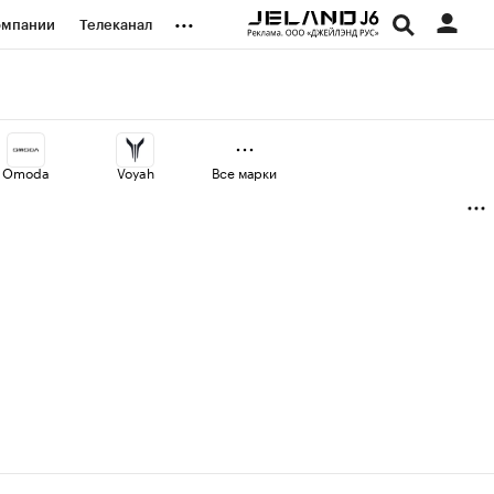
...
омпании
Телеканал
изионеры
дования
Omoda
Voyah
Все марки
наличной валюты