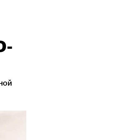
D-
тной