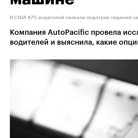
В США 47% водителей назвали подогрев сидений с
Компания AutoPacific провела исс
водителей и выяснила, какие опц