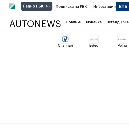
Подписка на РБК
Инвестиции
AUTONEWS
РБК Вино
Спорт
Школа управлени
Новинки
Изнанка
Легенды 90
Национальные проекты
Город
Ст
Changan
Esteo
Volga
Кредитные рейтинги
Франшизы
Проверка контрагентов
Политика