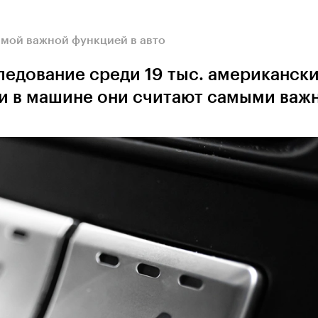
амой важной функцией в авто
ледование среди 19 тыс. американск
ии в машине они считают самыми ва