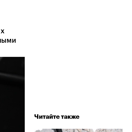
их
жными
Читайте также