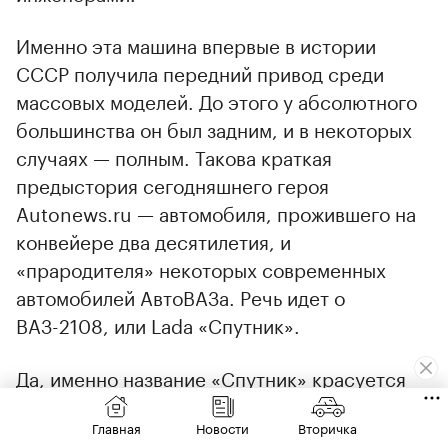
Именно эта машина впервые в истории
СССР получила передний привод среди
массовых моделей. До этого у абсолютного
большинства он был задним, и в некоторых
случаях — полным. Такова краткая
предыстория сегодняшнего героя
Autonews.ru — автомобиля, прожившего на
конвейере два десятилетия, и
«прародителя» некоторых современных
автомобилей АвтоВАЗа. Речь идет о
ВАЗ-2108, или Lada «Спутник».
Да, именно название «Спутник» красуется
сзади и на 2108, и на 2109, но в народе оно
Главная
Новости
Вторичка
почему-то не прижилось. Для нас более