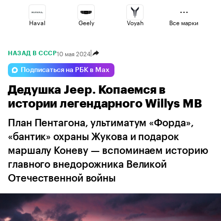
Haval
Geely
Voyah
Все марки
10 мая 2024
НАЗАД В СССР
Volga
Jaecoo
Esteo
Подписаться на РБК в Max
Дедушка Jeep. Копаемся в
Lada
Changan
Omoda
истории легендарного Willys MB
План Пентагона, ультиматум «Форда»,
«бантик» охраны Жукова и подарок
маршалу Коневу — вспоминаем историю
главного внедорожника Великой
Отечественной войны