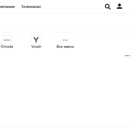
омпании
Телеканал
изионеры
дования
Omoda
Voyah
Все марки
Проверка контрагентов