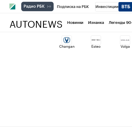
Подписка на РБК
Инвестиции
AUTONEWS
РБК Вино
Спорт
Школа управлени
Новинки
Изнанка
Легенды 90
Национальные проекты
Город
Ст
Changan
Esteo
Volga
Кредитные рейтинги
Франшизы
Политика
Экономика
Бизнес
Т