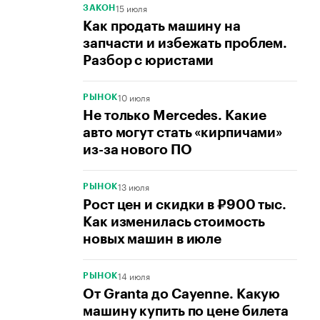
15 июля
ЗАКОН
Как продать машину на
запчасти и избежать проблем.
Разбор с юристами
10 июля
РЫНОК
Не только Mercedes. Какие
авто могут стать «кирпичами»
из-за нового ПО
13 июля
РЫНОК
Рост цен и скидки в ₽900 тыс.
Как изменилась стоимость
новых машин в июле
14 июля
РЫНОК
От Granta до Cayenne. Какую
машину купить по цене билета