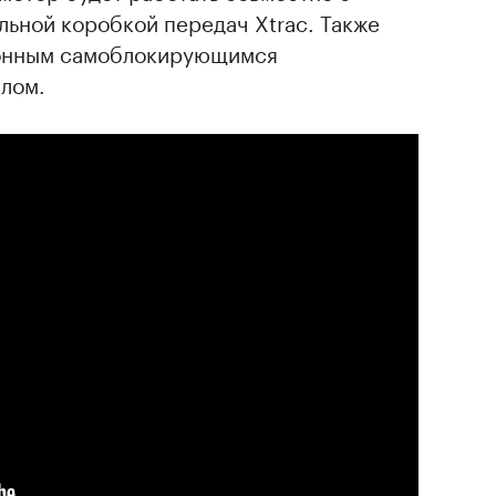
льной коробкой передач Xtrac. Также
ионным самоблокирующимся
лом.