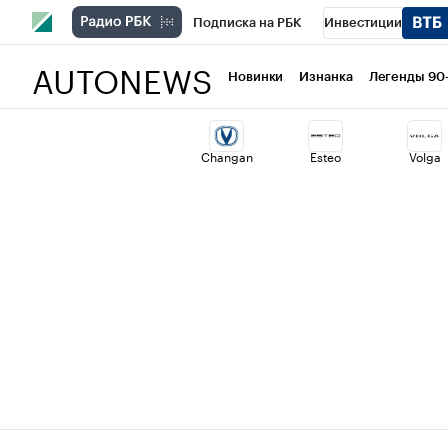
Подписка на РБК
Инвестиции
AUTONEWS
РБК Вино
Спорт
Школа управлени
Новинки
Изнанка
Легенды 90
Национальные проекты
Город
Ст
Changan
Esteo
Volga
Кредитные рейтинги
Франшизы
Проверка контрагентов
Политика