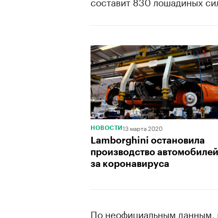
составит 830 лошадиных си
00:00
/
00:00
13 марта 2020
НОВОСТИ
Lamborghini остановила
производство автомобилей
за коронавируса
По неофициальным данным, 