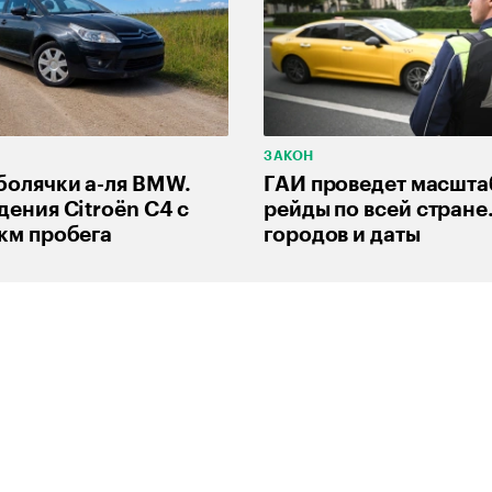
ЗАКОН
 болячки а-ля BMW.
ГАИ проведет масшт
дения Citroёn C4 с
рейды по всей стране
 км пробега
городов и даты