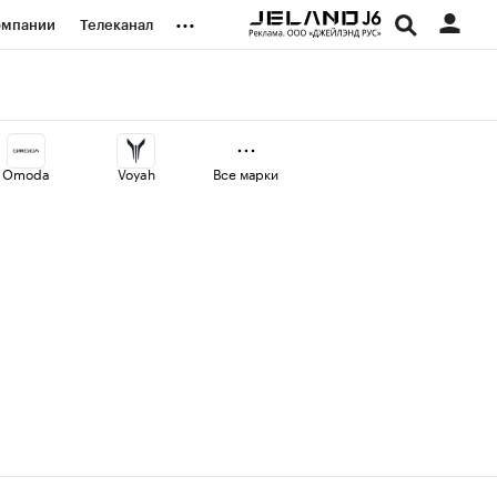
...
омпании
Телеканал
изионеры
дования
Omoda
Voyah
Все марки
наличной валюты