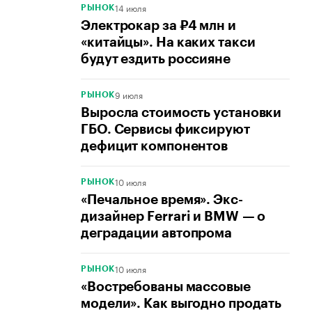
14 июля
РЫНОК
Электрокар за ₽4 млн и
«китайцы». На каких такси
будут ездить россияне
9 июля
РЫНОК
Выросла стоимость установки
ГБО. Сервисы фиксируют
дефицит компонентов
10 июля
РЫНОК
«Печальное время». Экс-
дизайнер Ferrari и BMW — о
деградации автопрома
10 июля
РЫНОК
«Востребованы массовые
модели». Как выгодно продать