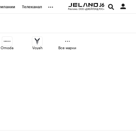
...
омпании
Телеканал
изионеры
дования
Omoda
Voyah
Все марки
наличной валюты