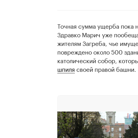
Точная сумма ущерба пока 
Здравко Марич уже пообеща
жителям Загреба, чье имущ
повреждено около 500 здани
католический собор, которы
шпиля
своей правой башни.