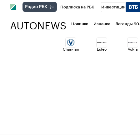
Подписка на РБК
Инвестиции
AUTONEWS
РБК Вино
Спорт
Школа управлени
Новинки
Изнанка
Легенды 90
Национальные проекты
Город
Ст
Changan
Esteo
Volga
Кредитные рейтинги
Франшизы
Проверка контрагентов
Политика