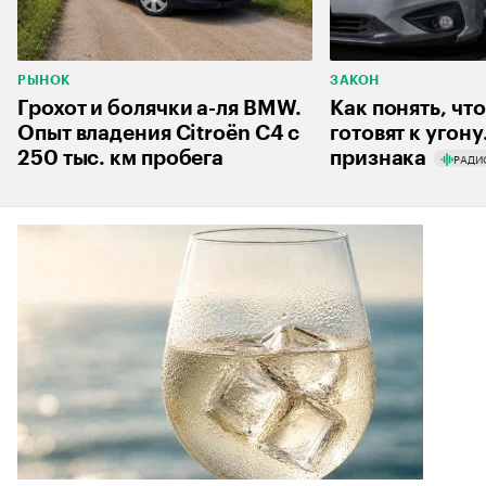
РЫНОК
ЗАКОН
Грохот и болячки а-ля BMW.
Как понять, чт
Опыт владения Citroёn C4 с
готовят к угону
250 тыс. км пробега
признака
РАДИ