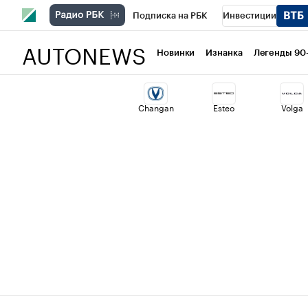
Подписка на РБК
Инвестиции
AUTONEWS
РБК Вино
Спорт
Школа управлени
Новинки
Изнанка
Легенды 90
Национальные проекты
Город
Ст
Changan
Esteo
Volga
Кредитные рейтинги
Франшизы
Политика
Экономика
Бизнес
Т