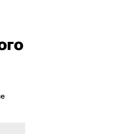
ого
не