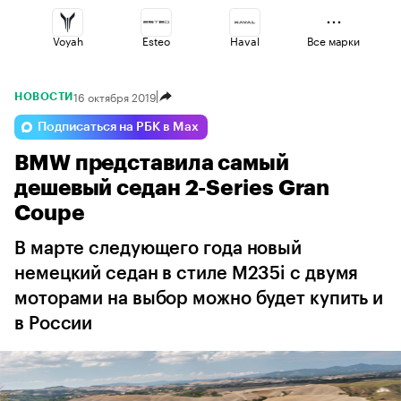
Voyah
Esteo
Haval
Все марки
16 октября 2019
НОВОСТИ
Lada
Volga
Jaecoo
Подписаться на РБК в Max
BMW представила самый
Changan
Geely
Omoda
дешевый седан 2-Series Gran
Coupe
В марте следующего года новый
немецкий седан в стиле M235i с двумя
моторами на выбор можно будет купить и
в России