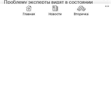
Проблему эксперты видят в состоянии
дорожных камер.
Главная
Новости
Вторичка
«Почти 30% комплексов
фотовидеофиксации в России являются
устаревшими и не отвечают современным
требованиям: половина из них
эксплуатируется от пяти до семи лет,
00:00
/
00:00
остальные — более семи. Зона контроля
таких комплексов — всего одна –
две полосы, то есть на обочину их
возможностей просто не хватает», —
пояснили в ассоциации.