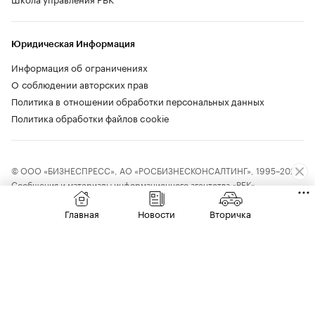
Юридическая Информация
Информация об ограничениях
О соблюдении авторских прав
Политика в отношении обработки персональных данных
Политика обработки файлов cookie
© ООО «БИЗНЕСПРЕСС», АО «РОСБИЗНЕСКОНСАЛТИНГ», 1995–2026.
Сообщения и материалы информационного агентства «РБК»
(свидетельство о регистрации средства массовой информации выдано
Федеральной службой по надзору в сфере связи, информационных
Главная
Новости
Вторичка
технологий и массовых коммуникаций (Роскомнадзор) 09.12.2015
за номером ИА №ФС77-63848) и сетевого издания «РБК»
(свидетельство о регистрации средства массовой информации выдано
Федеральной службой по надзору в сфере связи, информационных
технологий и массовых коммуникаций (Роскомнадзор) 03.12.2021
за номером ЭЛ №ФС77-82385) сопровождаются пометкой «РБК».
18+
letters@rbc.ru