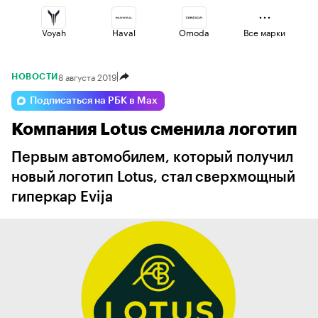
Voyah
Haval
Omoda
Все марки
8 августа 2019
НОВОСТИ
Lada
Esteo
Geely
Подписаться на РБК в Max
Компания Lotus сменила логотип
Volga
Jaecoo
Changan
Первым автомобилем, который получил
новый логотип Lotus, стал сверхмощный
гиперкар Evija