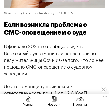
Фото: igorykor / Shutterstock / FOTODOM
Если возникла проблема с
СМС-оповещением о суде
В феврале 2026-го
сообщалось
, что
Верховный суд отменил лишение прав по
делу жительницы Сочи из-за того, что до нее
не дошло СМС-оповещение о судебном
заседании.
До этого женщину привлекли к
ответственности по ч. 1 ст. 12.8 КоАП.
Мировой суд назначил ей штраф и лишил
Главная
Новости
Вторичка
права управления автомобилем.