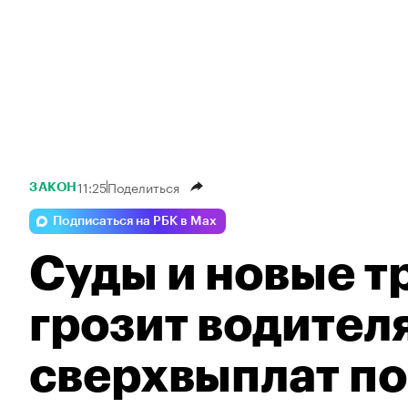
11:25
Поделиться
ЗАКОН
Подписаться на РБК в Max
Суды и новые т
грозит водител
сверхвыплат п