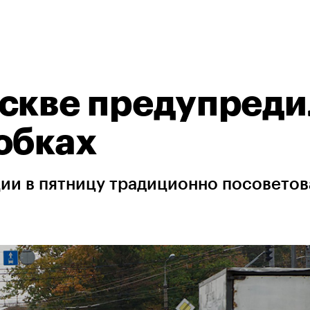
оскве предупред
обках
ии в пятницу традиционно посовето