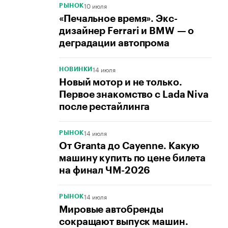
10 июля
РЫНОК
«Печальное время». Экс-
дизайнер Ferrari и BMW — о
деградации автопрома
14 июля
НОВИНКИ
Новый мотор и не только.
Первое знакомство с Lada Niva
после рестайлинга
14 июля
РЫНОК
От Granta до Cayenne. Какую
машину купить по цене билета
на финал ЧМ-2026
14 июля
РЫНОК
Мировые автобренды
сокращают выпуск машин.