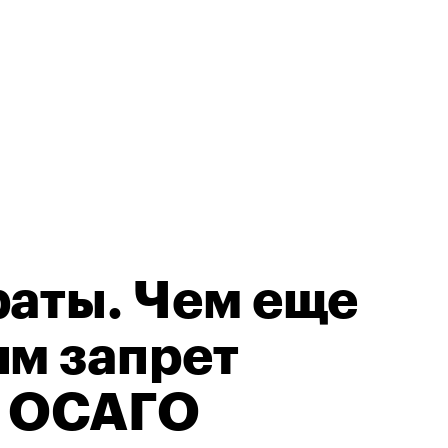
раты. Чем еще
ям запрет
о ОСАГО