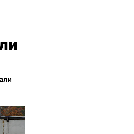
или
вали