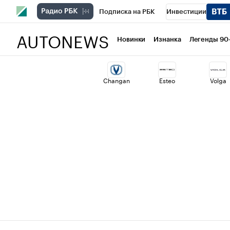
Подписка на РБК
Инвестиции
AUTONEWS
РБК Вино
Спорт
Школа управлени
Новинки
Изнанка
Легенды 90
Национальные проекты
Город
Ст
Changan
Esteo
Volga
Кредитные рейтинги
Франшизы
Проверка контрагентов
Политика