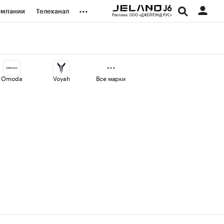
...
омпании
Телеканал
изионеры
дования
Omoda
Voyah
Все марки
наличной валюты