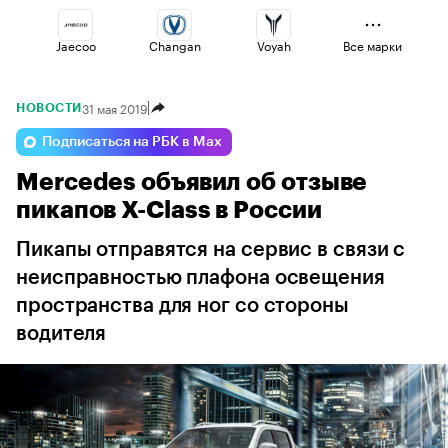
Jaecoo
Changan
Voyah
Все марки
31 мая 2019
НОВОСТИ
Geely
Volga
Haval
Подписаться на РБК в Max
Mercedes объявил об отзыве
Lada
Esteo
Omoda
пикапов X-Class в России
Пикапы отправятся на сервис в связи с
неисправностью плафона освещения
пространства для ног со стороны
водителя