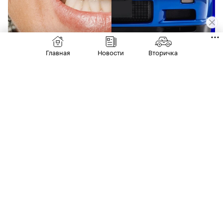
Главная
Новости
Вторичка
Фото: Nismo
В коллекцию вошли четыре дизайна, включая
версию в синем цвете, которая отсылает к
облику решетки радиатора легендарного
Skyline R34 GT-R — с характерными
черными вставками и янтарными
точками-«поворотниками».
00:00
/
00:00