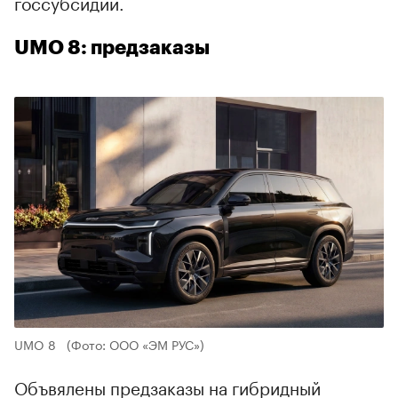
госсубсидии.
UMO 8: предзаказы
UMO 8
(Фото: ООО «ЭМ РУС»)
Объвялены предзаказы на гибридный