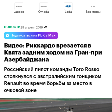
Jaecoo
Omoda
Lada
Все марки
29 апреля 2019
НОВОСТИ
Haval
Esteo
Changan
Подписаться на РБК в Max
Видео: Риккардо врезается в
Geely
Voyah
Volga
Квята задним ходом на Гран-при
Азербайджана
Российский пилот команды Toro Rosso
столкнулся с австралийским гонщиком
Renault во время борьбы за место в
очковой зоне