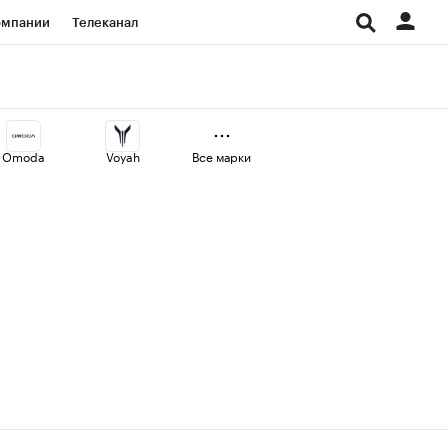
омпании
Телеканал
изионеры
дования
Omoda
Voyah
Все марки
Проверка контрагентов