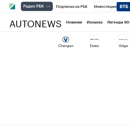
Подписка на РБК
Инвестиции
AUTONEWS
РБК Вино
Спорт
Школа управлени
Новинки
Изнанка
Легенды 90
Национальные проекты
Город
Ст
Changan
Esteo
Volga
Кредитные рейтинги
Франшизы
Политика
Экономика
Бизнес
Т