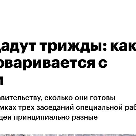
адут трижды: ка
оваривается с
м
вительству, сколько они готовы
амках трех заседаний специальной ра
идеи принципиально разные