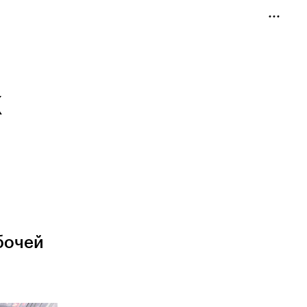
к
бочей