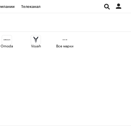
омпании
Телеканал
изионеры
дования
Omoda
Voyah
Все марки
Проверка контрагентов