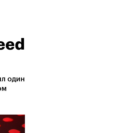
eed
ил один
ом