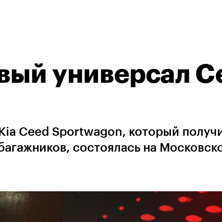
овый универсал C
Kia Ceed Sportwagon, который получ
 багажников, состоялась на Московск