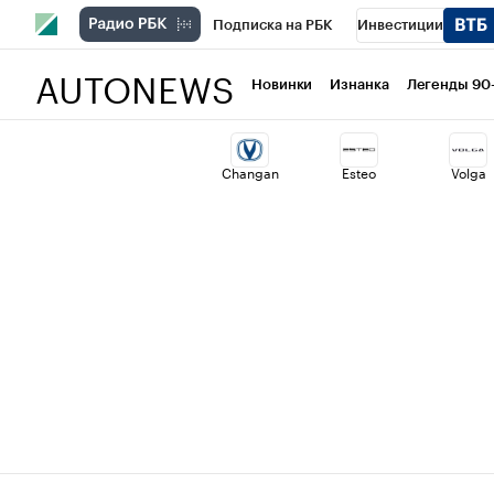
Подписка на РБК
Инвестиции
AUTONEWS
РБК Вино
Спорт
Школа управлени
Новинки
Изнанка
Легенды 90
Национальные проекты
Город
Ст
Changan
Esteo
Volga
Кредитные рейтинги
Франшизы
Политика
Экономика
Бизнес
Т