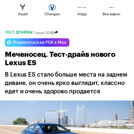
Voyah
Changan
Volga
Все марки
7 июня 2018
ТЕСТ-ДРАЙВЫ
Geely
Esteo
Haval
Подписаться на РБК в Max
Меченосец. Тест-драйв нового
Omoda
Lada
Jaecoo
Lexus ES
В Lexus ES стало больше места на заднем
диване, он очень ярко выглядит, классно
едет и очень здорово продается