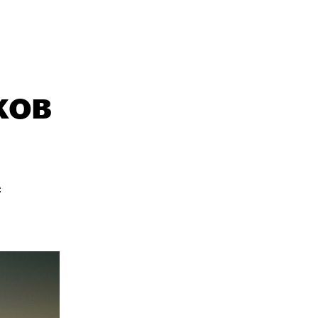
ков
с