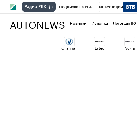
Подписка на РБК
Инвестиции
AUTONEWS
РБК Вино
Спорт
Школа управлени
Новинки
Изнанка
Легенды 90
Национальные проекты
Город
Ст
Changan
Esteo
Volga
Кредитные рейтинги
Франшизы
Проверка контрагентов
Политика