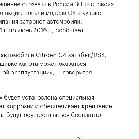
ешение отозвать в России 30 тыс. своих
ю акцию попали модели C4 в кузове
мпания затронет автомобили,
 г. по июнь 2016 г., сообщает
 автомобили Citroen C4 хэтчбек/DS4,
бшивке капота может оказаться
ной эксплуатации», — говорится
х будет установлена специальная
ет коррозии и обеспечивает крепление
ты будут осуществляться бесплатно
ло известно
, что компания Citroen