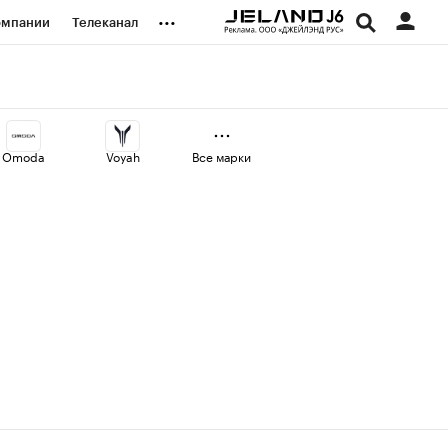
...
омпании
Телеканал
изионеры
дования
Omoda
Voyah
Все марки
наличной валюты