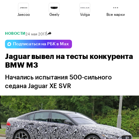
Jaecoo
Geely
Volga
Все марки
24 мая 2017
НОВОСТИ
Omoda
Changan
Voyah
Подписаться на РБК в Max
Jaguar вывел на тесты конкурента
Esteo
Haval
Lada
BMW M3
Начались испытания 500-сильного
седана Jaguar XE SVR