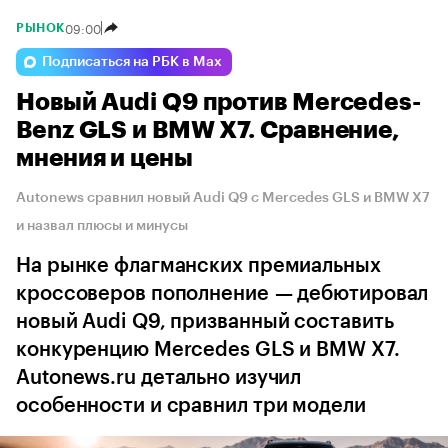
09:00
РЫНОК
Подписаться на РБК в Max
Новый Audi Q9 против Mercedes-
Benz GLS и BMW X7. Сравнение,
мнения и цены
Autonews сравнил новый Audi Q9 с Mercedes GLS и BMW X7
и назвал плюсы и минусы
На рынке флагманских премиальных
кроссоверов пополнение — дебютировал
новый Audi Q9, призванный составить
конкуренцию Mercedes GLS и BMW X7.
Autonews.ru детально изучил
особенности и сравнил три модели