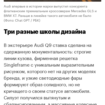
Audi впервые в истории марки выпустил конкурента
флагманским премиальным кроссоверам Mercedes GLS и
BMW X7. Раньше в линейке такого автомобиля не было
(Фото: Chat GPT / РБК)
Три разные школы дизайна
В экстерьере Audi Q9 ставка сделана на
сдержанную монументальность: строгие
линии кузова, фирменная решетка
Singleframe с уникальным выразительным
рисунком, которого нет на других моделях
бренда, и узкие светодиодные фары
00:00
/
00:00
формируют образ солидного, но не
кричащего о своем статусе автомобиля.
Силуэт получился вытянутым и
сбалансированным, а массивные колесные