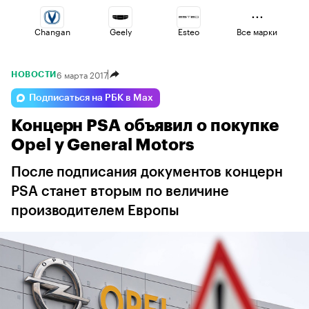
Changan
Geely
Esteo
Все марки
6 марта 2017
НОВОСТИ
Volga
Omoda
Lada
Подписаться на РБК в Max
Концерн PSA объявил о покупке
Jaecoo
Voyah
Haval
Opel у General Motors
После подписания документов концерн
PSA станет вторым по величине
производителем Европы