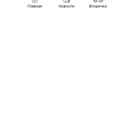
Главная
Новости
Вторичка
00:00
/
00:00
5 августа
РЫНОК
Три компании из Китая вошли в топ-10
автопроизводителей в мире. Цифры