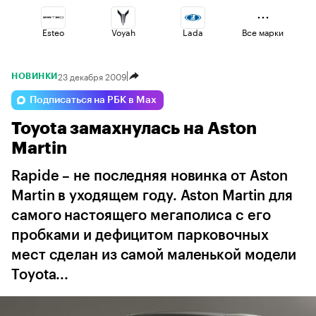
Esteo
Voyah
Lada
Все марки
23 декабря 2009
НОВИНКИ
Volga
Haval
Jaecoo
Подписаться на РБК в Max
Toyota замахнулась на Aston
Omoda
Geely
Changan
Martin
Rapide – не последняя новинка от Aston
Martin в уходящем году. Aston Martin для
самого настоящего мегаполиса с его
пробками и дефицитом парковочных
мест сделан из самой маленькой модели
Toyota...