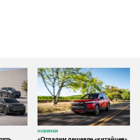
НОВИНКИ
пять
«Отдадим дешевле «китайцев».