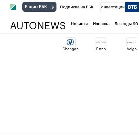
Подписка на РБК
Инвестиции
AUTONEWS
РБК Вино
Спорт
Школа управлени
Новинки
Изнанка
Легенды 90
Национальные проекты
Город
Ст
Changan
Esteo
Volga
Кредитные рейтинги
Франшизы
Политика
Экономика
Бизнес
Т