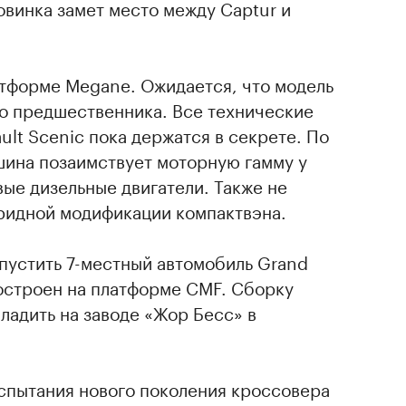
винка замет место между Captur и
атформе Megane. Ожидается, что модель
го предшественника. Все технические
ult Scenic пока держатся в секрете. По
ина позаимствует моторную гамму у
вые дизельные двигатели. Также не
ридной модификации компактвэна.
пустить 7-местный автомобиль Grand
построен на платформе CMF. Сборку
ладить на заводе «Жор Бесс» в
испытания нового поколения кроссовера