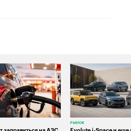
РЫНОК
т заправиться на АЗС
Evolute i-Space и еще 