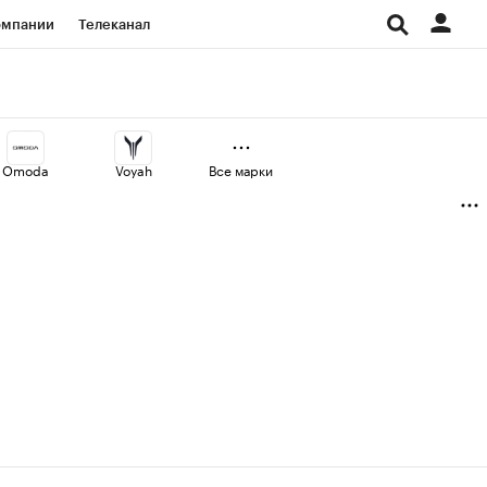
омпании
Телеканал
изионеры
дования
Omoda
Voyah
Все марки
Проверка контрагентов