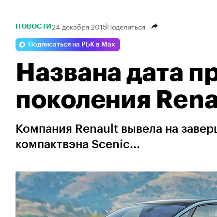
24 декабря 2015
Поделиться
НОВОСТИ
Подписаться на РБК в Max
Названа дата п
поколения Rena
Компания Renault вывела на заве
компактвэна Scenic...