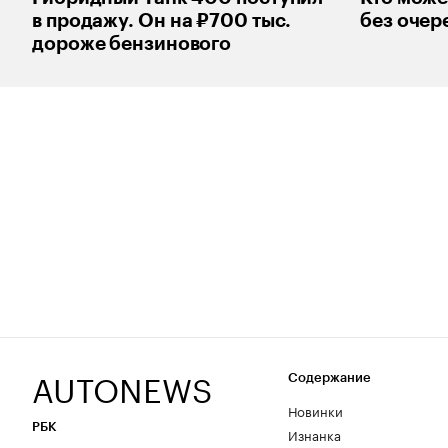
в продажу. Он на ₽700 тыс.
без очере
дороже бензинового
AUTONEWS
Содержание
Новинки
РБК
Изнанка