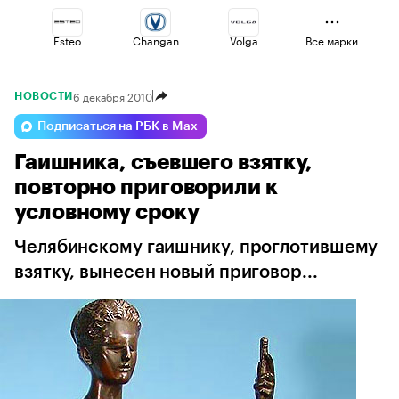
Esteo
Changan
Volga
Все марки
6 декабря 2010
НОВОСТИ
Geely
Voyah
Jaecoo
Подписаться на РБК в Max
Гаишника, съевшего взятку,
Haval
Omoda
Lada
повторно приговорили к
условному сроку
Челябинскому гаишнику, проглотившему
взятку, вынесен новый приговор...