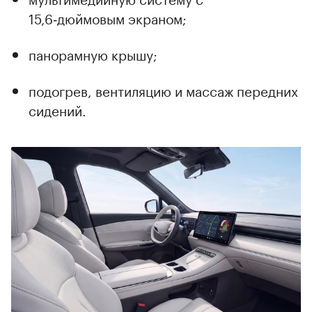
00:00
/
00:00
15,6‑дюймовым экраном;
панорамную крышу;
подогрев, вентиляцию и массаж передних
сидений.