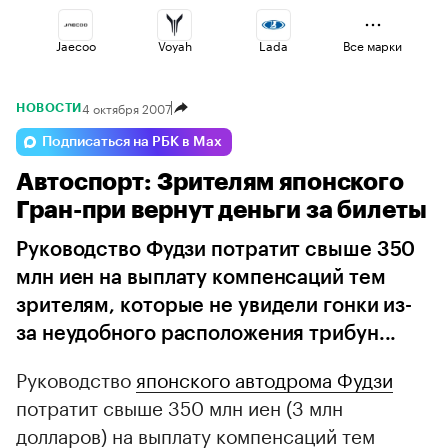
Jaecoo
Voyah
Lada
Все марки
4 октября 2007
НОВОСТИ
Changan
Haval
Esteo
Подписаться на РБК в Max
Автоспорт: Зрителям японского
Geely
Omoda
Volga
Гран-при вернут деньги за билеты
Руководство Фудзи потратит свыше 350
млн иен на выплату компенсаций тем
зрителям, которые не увидели гонки из-
за неудобного расположения трибун...
Руководство
японского автодрома Фудзи
потратит свыше 350 млн иен (3 млн
долларов) на выплату компенсаций тем