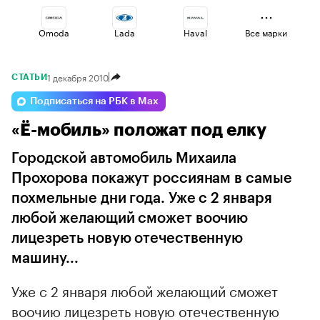
Omoda
Lada
Haval
Все марки
1 декабря 2010
СТАТЬИ
Voyah
Volga
Geely
Подписаться на РБК в Max
«Ё-мобиль» положат под елку
Changan
Esteo
Jaecoo
Городской автомобиль Михаила
Прохорова покажут россиянам в самые
похмельные дни года. Уже с 2 января
любой желающий сможет воочию
лицезреть новую отечественную
машину...
Уже с 2 января любой желающий сможет
воочию лицезреть новую отечественную