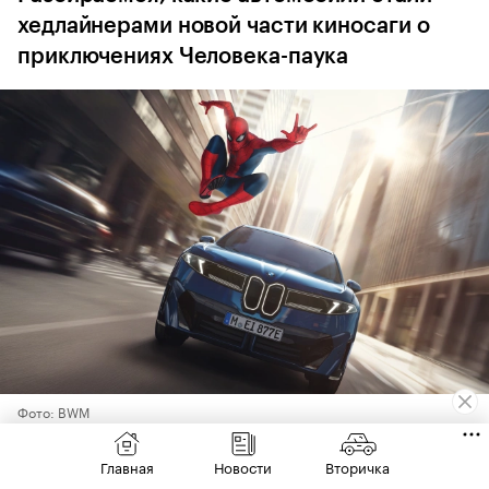
хедлайнерами новой части киносаги о
приключениях Человека-паука
Фото: BWM
Кинолента «Человек-паук: Новый день» стала
Главная
Новости
Вторичка