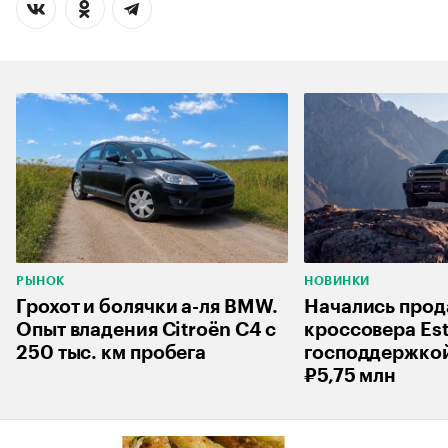
РЫНОК
НОВИНКИ
Грохот и болячки а-ля BMW.
Начались про
Опыт владения Citroёn C4 с
кроссовера Est
250 тыс. км пробега
господдержкой
₽5,75 млн