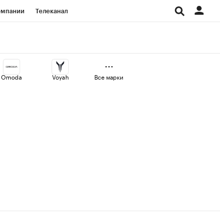
омпании
Телеканал
изионеры
дования
Omoda
Voyah
Все марки
Проверка контрагентов