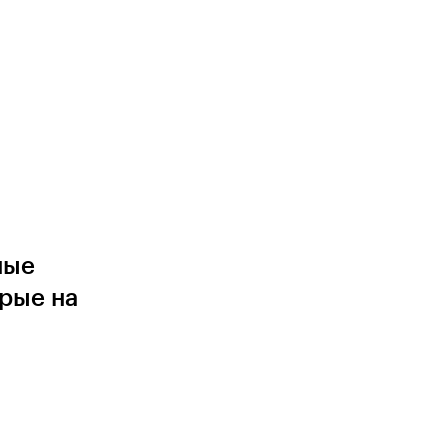
ные
орые на