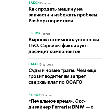
15 июля
ЗАКОН
Как продать машину на
запчасти и избежать проблем.
Разбор с юристами
9 июля
РЫНОК
Выросла стоимость установки
ГБО. Сервисы фиксируют
дефицит компонентов
6 августа
ЗАКОН
Суды и новые траты. Чем еще
грозит водителям запрет
сверхвыплат по ОСАГО
10 июля
РЫНОК
«Печальное время». Экс-
дизайнер Ferrari и BMW — о