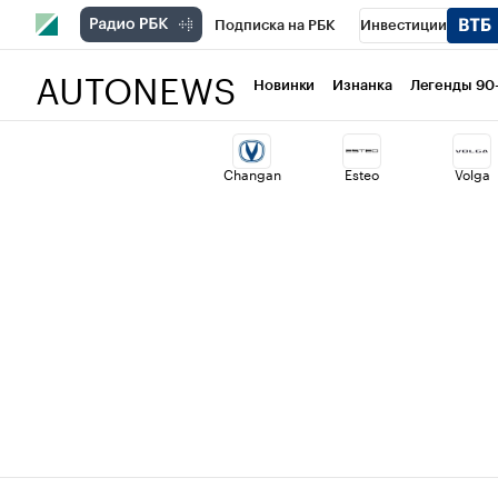
Подписка на РБК
Инвестиции
AUTONEWS
РБК Вино
Спорт
Школа управлени
Новинки
Изнанка
Легенды 90
Национальные проекты
Город
Ст
Changan
Esteo
Volga
Кредитные рейтинги
Франшизы
Политика
Экономика
Бизнес
Т