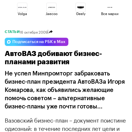
Volga
Jaecoo
Geely
Все марки
16 октября 2009
СТАТЬИ
Changan
Lada
Haval
Подписаться на РБК в Max
АвтоВАЗ добивают бизнес-
Voyah
Omoda
Esteo
планами развития
Не успел Минпромторг забраковать
бизнес-план президента АвтоВАЗа Игоря
Комарова, как объявились желающие
помочь советом – альтернативные
бизнес-планы уже почти готовы...
Вазовский бизнес-план – документ поистине
одиозный: в течение последних лет цели и