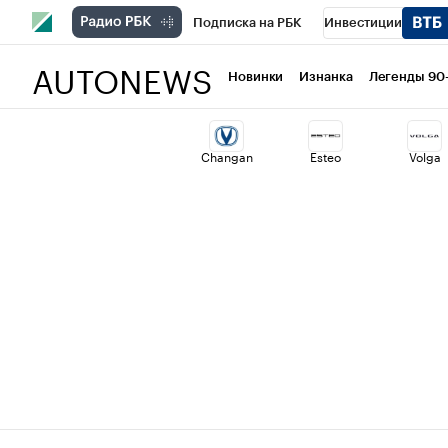
Подписка на РБК
Инвестиции
AUTONEWS
РБК Вино
Спорт
Школа управлени
Новинки
Изнанка
Легенды 90
Национальные проекты
Город
Ст
Changan
Esteo
Volga
Кредитные рейтинги
Франшизы
Политика
Экономика
Бизнес
Т