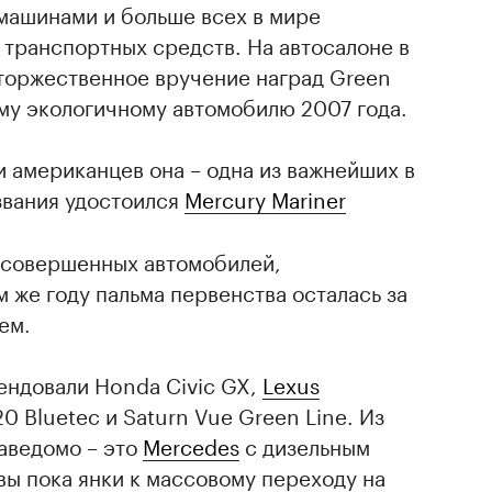
ашинами и больше всех в мире
 транспортных средств. На автосалоне в
торжественное вручение наград Green
ому экологичному автомобилю 2007 года.
 американцев она – одна из важнейших в
 звания удостоился
Mercury Mariner
и совершенных автомобилей,
 же году пальма первенства осталась за
ем.
ендовали Honda Civic GX,
Lexus
0 Bluetec и Saturn Vue Green Line. Из
аведомо – это
Mercedes
с дизельным
овы пока янки к массовому переходу на