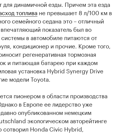
ет для динамичной езды. Причем эта езда
асход топлива
не превышает 8 л/100 км в
ого семейного седана это – отличный
ь впечатляющий показатель был во
е системы в автомобиле питаются от
руля, кондиционер и прочие. Кроме того,
риносит регенеративная тормозная
ок и питающая батарею при каждом
ловая установка Hybrid Synergy Drive
гие модели Toyota.
яется пионером в области производства
днако в Европе ее лидерство уже
недавно опубликованном немецким
utschland экологическом авторейтинге
сотворил Honda Civic Hybrid,