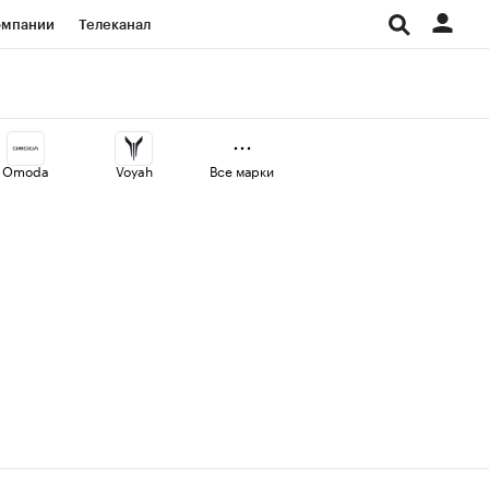
омпании
Телеканал
изионеры
дования
Omoda
Voyah
Все марки
Проверка контрагентов