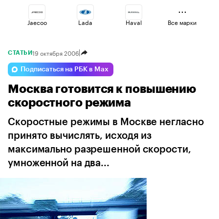
Jaecoo
Lada
Haval
Все марки
19 октября 2006
СТАТЬИ
Geely
Volga
Omoda
Подписаться на РБК в Max
Москва готовится к повышению
Esteo
Voyah
Changan
скоростного режима
Скоростные режимы в Москве негласно
принято вычислять, исходя из
максимально разрешенной скорости,
умноженной на два...