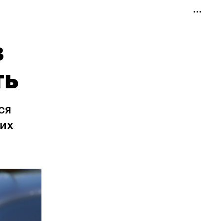
в
ть
ся
ких