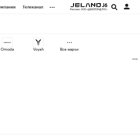
...
омпании
Телеканал
изионеры
дования
Omoda
Voyah
Все марки
наличной валюты