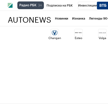
Подписка на РБК
Инвестиции
AUTONEWS
РБК Вино
Спорт
Школа управлени
Новинки
Изнанка
Легенды 90
Национальные проекты
Город
Ст
Changan
Esteo
Volga
Кредитные рейтинги
Франшизы
Проверка контрагентов
Политика