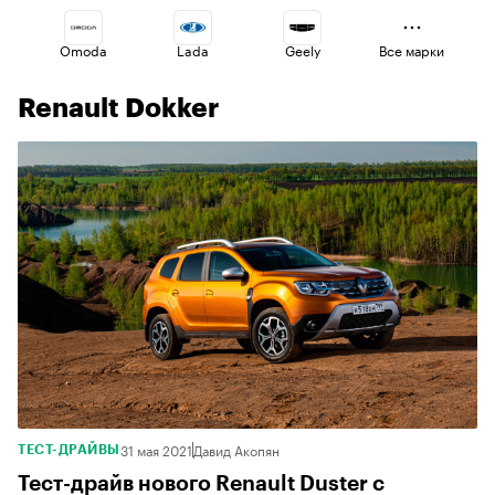
Omoda
Lada
Geely
Все марки
Renault Dokker
Changan
Jaecoo
Esteo
Voyah
Volga
Haval
31 мая 2021
Давид Акопян
ТЕСТ-ДРАЙВЫ
Тест-драйв нового Renault Duster c