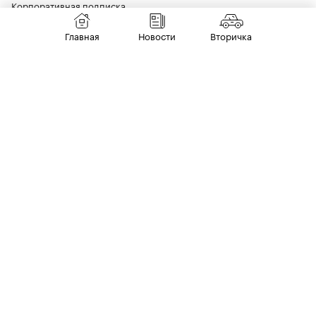
Корпоративная подписка
Главная
Новости
Вторичка
Социальные сети
Vkontakte
Max
Другие продукты РБК
Облачные сервисы для бизнеса
Корпоративный регистратор доменов
Хостинг сайтов
Рег.решения
Сайт знакомств podbor.ru
РБК Курсы
Школа управления РБК
Юридическая Информация