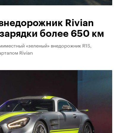
внедорожник Rivian
дзарядки более 650 км
миместный «зеленый» внедорожник R1S,
ртапом Rivian