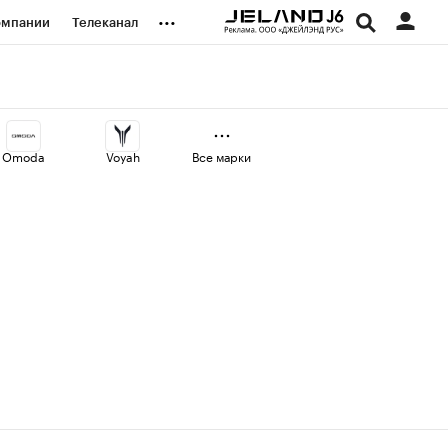
...
омпании
Телеканал
изионеры
дования
Omoda
Voyah
Все марки
наличной валюты