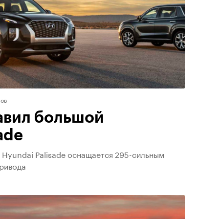
ов
авил большой
ade
Hyundai Palisade оснащается 295-сильным
привода