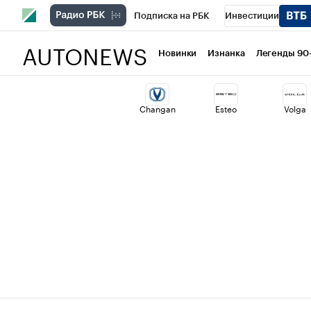
Подписка на РБК
Инвестиции
AUTONEWS
РБК Вино
Спорт
Школа управлени
Новинки
Изнанка
Легенды 90
Национальные проекты
Город
Ст
Changan
Esteo
Volga
Кредитные рейтинги
Франшизы
Проверка контрагентов
Политика