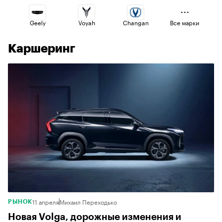
Geely
Voyah
Changan
Все марки
Каршеринг
Omoda
Volga
Esteo
Lada
Haval
Jaecoo
11 апреля
Михаил Переходько
РЫНОК
Новая Volga, дорожные изменения и