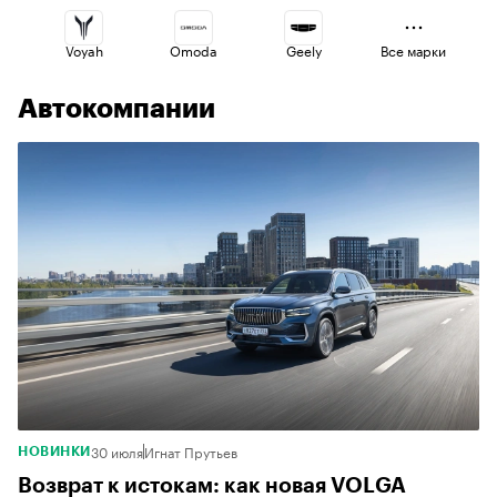
Voyah
Omoda
Geely
Все марки
Автокомпании
Jaecoo
Esteo
Changan
Haval
Lada
Volga
30 июля
Игнат Прутьев
НОВИНКИ
Возврат к истокам: как новая VOLGA