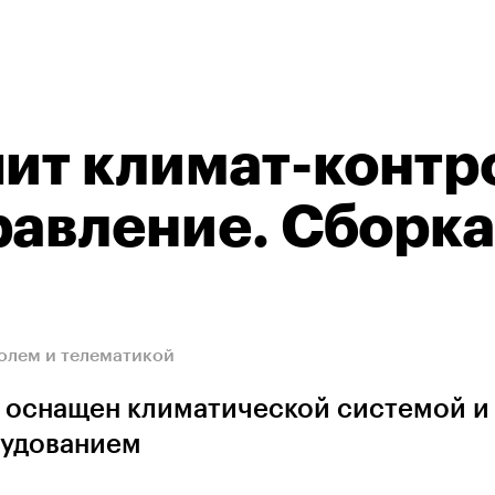
чит климат-контр
равление. Сборк
ролем и телематикой
дет оснащен климатической системой и
удованием