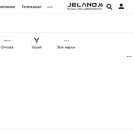
...
омпании
Телеканал
изионеры
дования
Omoda
Voyah
Все марки
наличной валюты