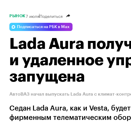
7 июля
Поделиться
РЫНОК
Подписаться на РБК в Max
Lada Aura полу
и удаленное уп
запущена
АвтоВАЗ начал выпускать Lada Aura с климат-конт
Седан Lada Aura, как и Vesta, бу
фирменным телематическим обор