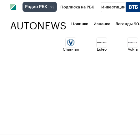
Подписка на РБК
Инвестиции
AUTONEWS
РБК Вино
Спорт
Школа управлени
Новинки
Изнанка
Легенды 90
Национальные проекты
Город
Ст
Changan
Esteo
Volga
Кредитные рейтинги
Франшизы
Проверка контрагентов
Политика