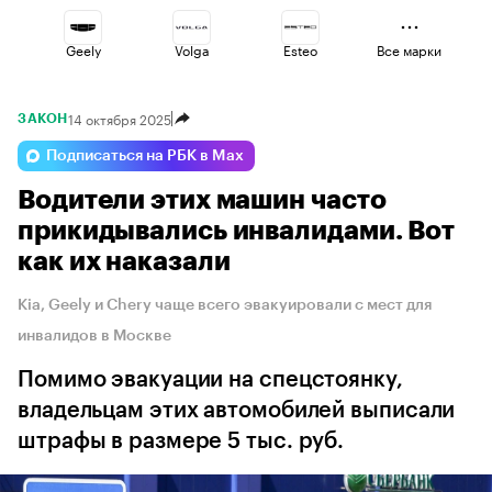
Geely
Volga
Esteo
Все марки
14 октября 2025
ЗАКОН
Lada
Changan
Omoda
Подписаться на РБК в Max
Водители этих машин часто
Voyah
Jaecoo
Haval
прикидывались инвалидами. Вот
как их наказали
Kia, Geely и Chery чаще всего эвакуировали с мест для
инвалидов в Москве
Помимо эвакуации на спецстоянку,
владельцам этих автомобилей выписали
штрафы в размере 5 тыс. руб.