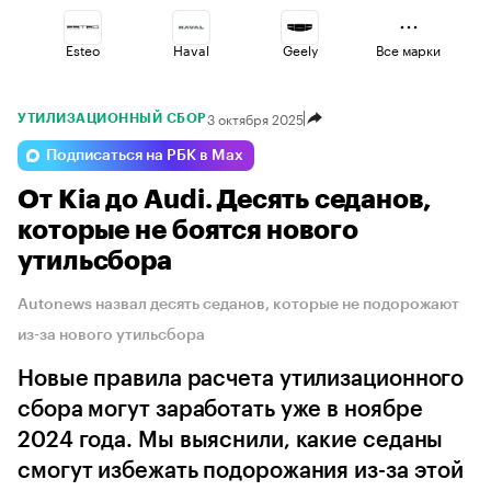
Esteo
Haval
Geely
Все марки
3 октября 2025
УТИЛИЗАЦИОННЫЙ СБОР
Omoda
Volga
Voyah
Подписаться на РБК в Max
От Kia до Audi. Десять седанов,
Jaecoo
Changan
Lada
которые не боятся нового
утильсбора
Autonews назвал десять седанов, которые не подорожают
из-за нового утильсбора
Новые правила расчета утилизационного
сбора могут заработать уже в ноябре
2024 года. Мы выяснили, какие седаны
смогут избежать подорожания из-за этой