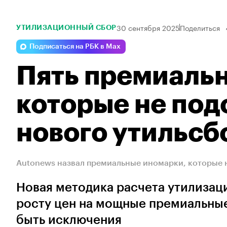
30 сентября 2025
Поделиться
УТИЛИЗАЦИОННЫЙ СБОР
Подписаться на РБК в Max
Пять премиаль
которые не под
нового утильсб
Autonews назвал премиальные иномарки, которые 
Новая методика расчета утилизац
росту цен на мощные премиальные
быть исключения