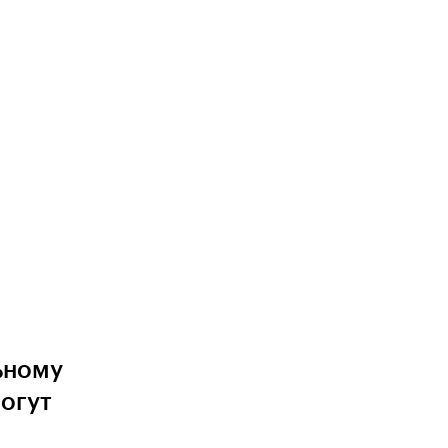
ьному
огут