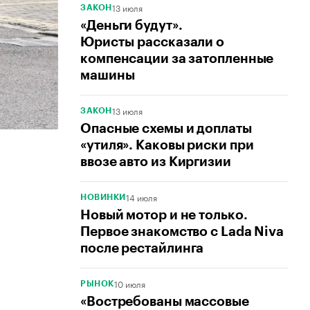
13 июля
ЗАКОН
«Деньги будут».
Юристы рассказали о
компенсации за затопленные
машины
13 июля
ЗАКОН
Опасные схемы и доплаты
«утиля». Каковы риски при
ввозе авто из Киргизии
14 июля
НОВИНКИ
Новый мотор и не только.
Первое знакомство с Lada Niva
после рестайлинга
10 июля
РЫНОК
«Востребованы массовые