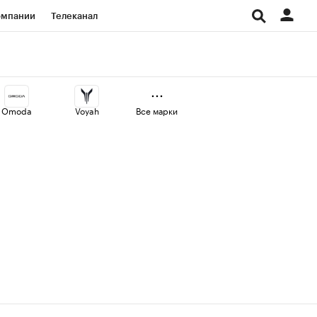
омпании
Телеканал
изионеры
дования
Omoda
Voyah
Все марки
Проверка контрагентов