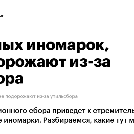
ных иномарок,
орожают из-за
ора
не подорожают из-за утильсбора
ионного сбора приведет к стремител
 иномарки. Разбираемся, какие тут м