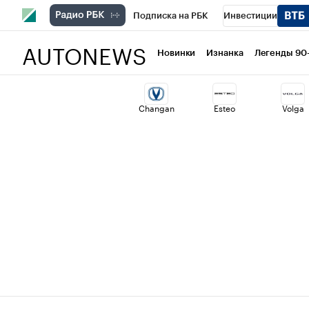
Подписка на РБК
Инвестиции
AUTONEWS
РБК Вино
Спорт
Школа управлени
Новинки
Изнанка
Легенды 90
Национальные проекты
Город
Ст
Changan
Esteo
Volga
Кредитные рейтинги
Франшизы
Политика
Экономика
Бизнес
Т