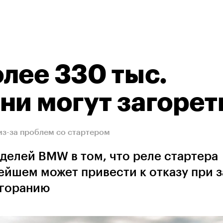
лее 330 тыс.
ни могут загорет
из-за проблем со стартером
делей BMW в том, что реле стартера
ейшем может привести к отказу при 
згоранию