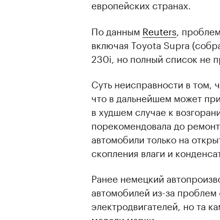
европейских странах.
По данным
Reuters
, проблем
включая Toyota Supra (соб
230i, но полный список не 
Суть неисправности в том, 
что в дальнейшем может прив
в худшем случае к возгора
порекомендовала до ремонт
автомобили только на откры
скопления влаги и конденса
Ранее немецкий автопроиз
автомобилей из-за проблем
00:00
/
00:00
электродвигателей, но та к
модели марки.