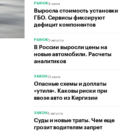
9 июля
РЫНОК
Выросла стоимость установки
ГБО. Сервисы фиксируют
дефицит компонентов
5 августа
РЫНОК
В России выросли цены на
новые автомобили. Расчеты
аналитиков
13 июля
ЗАКОН
Опасные схемы и доплаты
«утиля». Каковы риски при
ввозе авто из Киргизии
6 августа
ЗАКОН
Суды и новые траты. Чем еще
грозит водителям запрет