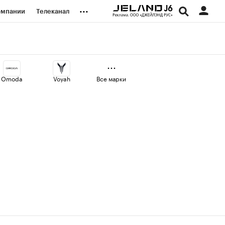
...
омпании
Телеканал
изионеры
дования
Omoda
Voyah
Все марки
наличной валюты