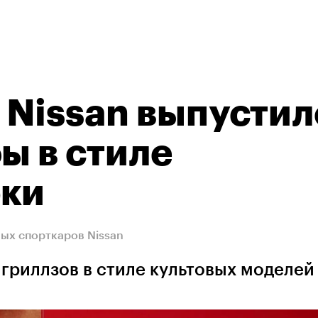
Nissan выпустил
ы в стиле
рки
ных спорткаров Nissan
гриллзов в стиле культовых моделей 