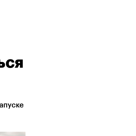
ься
запуске