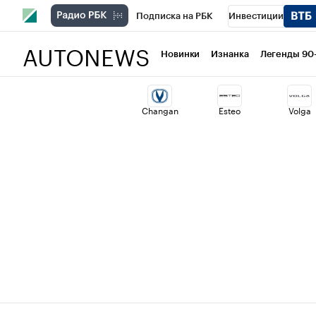
Подписка на РБК
Инвестиции
AUTONEWS
РБК Вино
Спорт
Школа управлени
Новинки
Изнанка
Легенды 90
Национальные проекты
Город
Ст
Changan
Esteo
Volga
Кредитные рейтинги
Франшизы
Проверка контрагентов
Политика