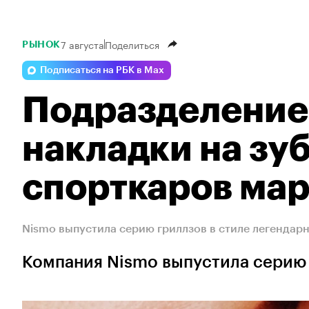
7 августа
Поделиться
РЫНОК
Подписаться на РБК в Max
Подразделение 
накладки на зуб
спорткаров ма
Nismo выпустила серию гриллзов в стиле легендар
Компания Nismo выпустила серию 