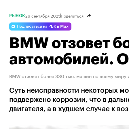
26 сентября 2025
Поделиться
РЫНОК
Подписаться на РБК в Max
BMW отзовет бо
автомобилей. О
BMW отзовет более 330 тыс. машин по всему миру 
Суть неисправности некоторых мо
подвержено коррозии, что в дальн
двигателя, а в худшем случае к во