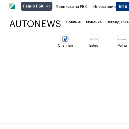
Подписка на РБК
Инвестиции
AUTONEWS
РБК Вино
Спорт
Школа управлени
Новинки
Изнанка
Легенды 90
Национальные проекты
Город
Ст
Changan
Esteo
Volga
Кредитные рейтинги
Франшизы
Политика
Экономика
Бизнес
Т