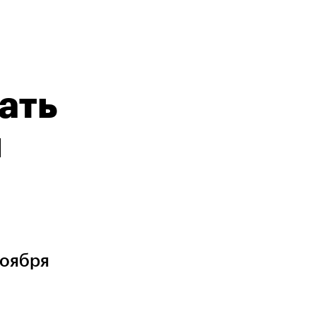
ать
я
ноября