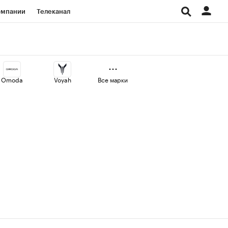
омпании
Телеканал
изионеры
дования
Omoda
Voyah
Все марки
Проверка контрагентов