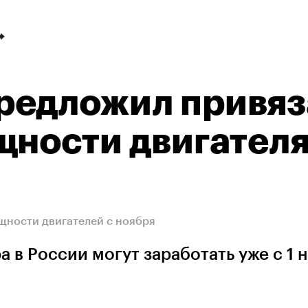
редложил привяз
щности двигател
щности двигателей с ноября
 в России могут заработать уже c 1 