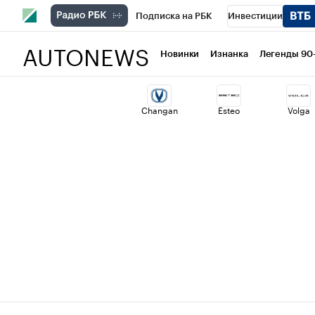
Подписка на РБК
Инвестиции
AUTONEWS
РБК Вино
Спорт
Школа управлени
Новинки
Изнанка
Легенды 90
Национальные проекты
Город
Ст
Changan
Esteo
Volga
Кредитные рейтинги
Франшизы
Политика
Экономика
Бизнес
Т