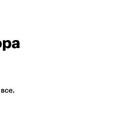
ора
все.