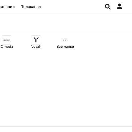
омпании
Телеканал
изионеры
дования
Omoda
Voyah
Все марки
Проверка контрагентов