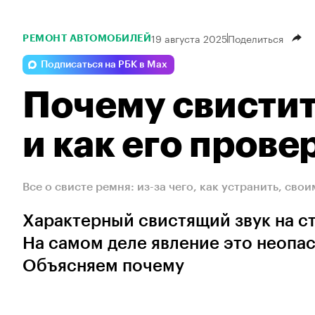
19 августа 2025
Поделиться
РЕМОНТ АВТОМОБИЛЕЙ
Подписаться на РБК в Max
Почему свистит
и как его прове
Все о свисте ремня: из-за чего, как устранить, св
Характерный свистящий звук на ст
На самом деле явление это неопасн
Объясняем почему