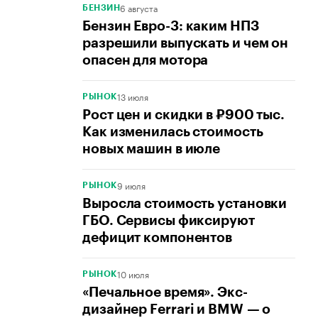
6 августа
БЕНЗИН
Бензин Евро-3: каким НПЗ
разрешили выпускать и чем он
опасен для мотора
13 июля
РЫНОК
Рост цен и скидки в ₽900 тыс.
Как изменилась стоимость
новых машин в июле
9 июля
РЫНОК
Выросла стоимость установки
ГБО. Сервисы фиксируют
дефицит компонентов
10 июля
РЫНОК
«Печальное время». Экс-
дизайнер Ferrari и BMW — о