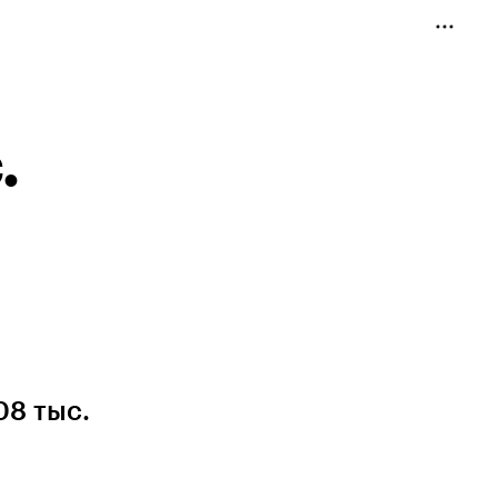
.
08 тыс.