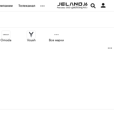
...
омпании
Телеканал
изионеры
дования
Omoda
Voyah
Все марки
наличной валюты