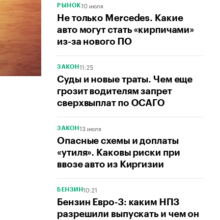
10 июля
РЫНОК
Не только Mercedes. Какие
авто могут стать «кирпичами»
из-за нового ПО
11:25
ЗАКОН
Суды и новые траты. Чем еще
грозит водителям запрет
сверхвыплат по ОСАГО
13 июля
ЗАКОН
Опасные схемы и доплаты
«утиля». Каковы риски при
ввозе авто из Киргизии
10:21
БЕНЗИН
Бензин Евро-3: каким НПЗ
разрешили выпускать и чем он