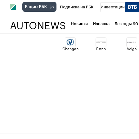
Подписка на РБК
Инвестиции
AUTONEWS
РБК Вино
Спорт
Школа управлени
Новинки
Изнанка
Легенды 90
Национальные проекты
Город
Ст
Changan
Esteo
Volga
Кредитные рейтинги
Франшизы
Проверка контрагентов
Политика