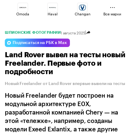
Omoda
Haval
Changan
Все марки
1 августа 2025
ШПИОНСКИЕ ФОТОГРАФИИ
Volga
Voyah
Esteo
Подписаться на РБК в Max
Land Rover вывел на тесты новый
Lada
Jaecoo
Geely
Freelander. Первые фото и
подробности
Новый Freelander от Land Rover впервые вывели на тесты
Новый Freelander будет построен на
модульной архитектуре E0X,
разработанной компанией Chery — на
этой «тележке», например, созданы
модели Exeed Exlantix, а также другие