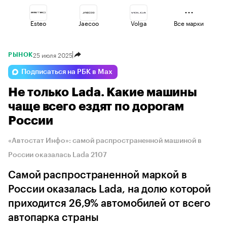
Esteo
Jaecoo
Volga
Все марки
25 июля 2025
РЫНОК
Omoda
Haval
Voyah
Подписаться на РБК в Max
Не только Lada. Какие машины
Lada
Geely
Changan
чаще всего ездят по дорогам
России
«Автостат Инфо»: самой распространенной машиной в
России оказалась Lada 2107
Самой распространенной маркой в
России оказалась Lada, на долю которой
приходится 26,9% автомобилей от всего
автопарка страны