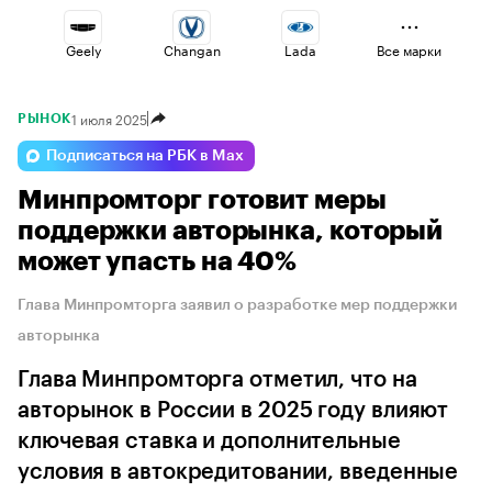
Geely
Changan
Lada
Все марки
1 июля 2025
РЫНОК
Voyah
Esteo
Jaecoo
Подписаться на РБК в Max
Минпромторг готовит меры
Omoda
Volga
Haval
поддержки авторынка, который
может упасть на 40%
Глава Минпромторга заявил о разработке мер поддержки
авторынка
Глава Минпромторга отметил, что на
авторынок в России в 2025 году влияют
ключевая ставка и дополнительные
условия в автокредитовании, введенные