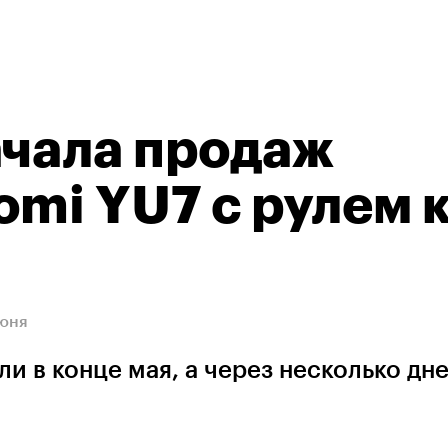
ачала продаж
omi YU7 с рулем 
июня
и в конце мая, а через несколько дн