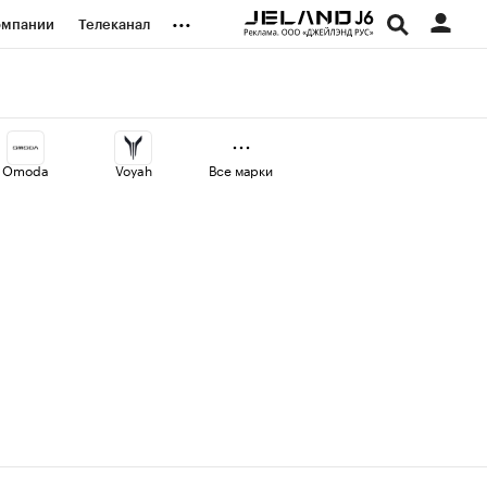
...
омпании
Телеканал
изионеры
дования
Omoda
Voyah
Все марки
наличной валюты