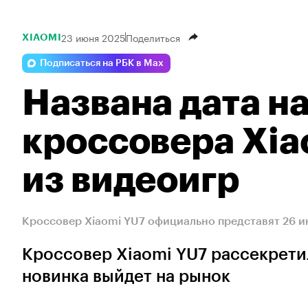
23 июня 2025
Поделиться
XIAOMI
Подписаться на РБК в Max
Названа дата н
кроссовера Xia
из видеоигр
Кроссовер Xiaomi YU7 официально представят 26 
Кроссовер Xiaomi YU7 рассекретил
новинка выйдет на рынок