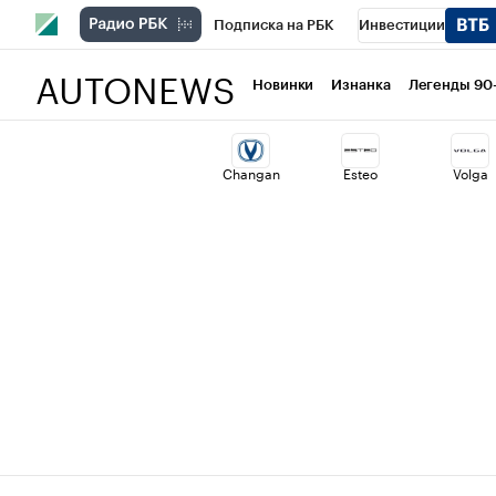
Подписка на РБК
Инвестиции
AUTONEWS
РБК Вино
Спорт
Школа управлени
Новинки
Изнанка
Легенды 90
Национальные проекты
Город
Ст
Changan
Esteo
Volga
Кредитные рейтинги
Франшизы
Проверка контрагентов
Политика